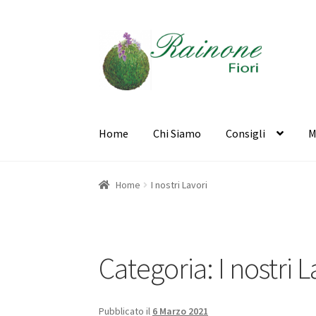
Vai
Vai
alla
al
navigazione
contenuto
Home
Chi Siamo
Consigli
M
Home
Cart
Checkout
CHI SIAMO
Contatti
Mod
Home
I nostri Lavori
Categoria: I nostri L
Pubblicato il
6 Marzo 2021