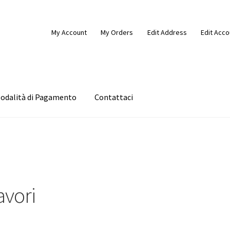
My Account
My Orders
Edit Address
Edit Acco
odalità di Pagamento
Contattaci
alità di Pagamento
My Account
Request a Quote
Wishlist
Shop
avori