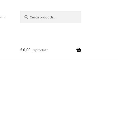
Cerca:
Cerca
unt
€
0,00
0 prodotti