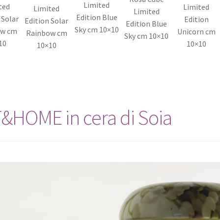
Limited
ted
Limited
Limited
Limited
Edition Blue
 Solar
Edition
Edition Solar
Edition Blue
Sky cm 10×10
ow cm
Unicorn cm
Rainbow cm
Sky cm 10×10
10
10×10
10×10
&HOME in cera di Soia