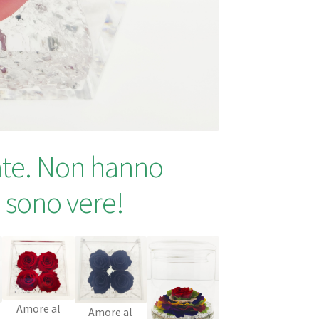
mate. Non hanno
 sono vere!
Amore al
Amore al