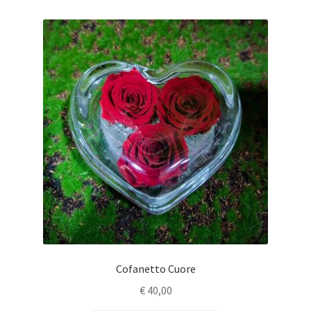
My Account
Request a Quote
Wishlist
Shop
Cofanetto Cuore
€
40,00