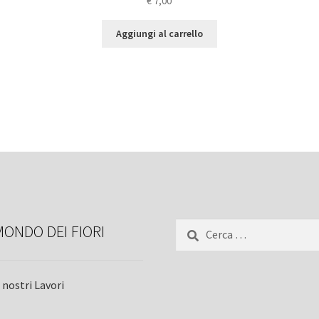
€
7,00
Aggiungi al carrello
Ricerca
MONDO DEI FIORI
per:
I nostri Lavori