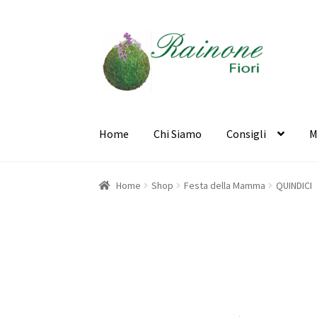
Vai
Vai
alla
al
navigazione
contenuto
Home
Chi Siamo
Consigli
M
Home
Cart
Checkout
CHI SIAMO
Contatti
Mod
Home
Shop
Festa della Mamma
QUINDICI