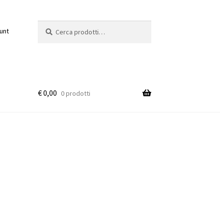
Cerca:
Cerca
unt
€
0,00
0 prodotti