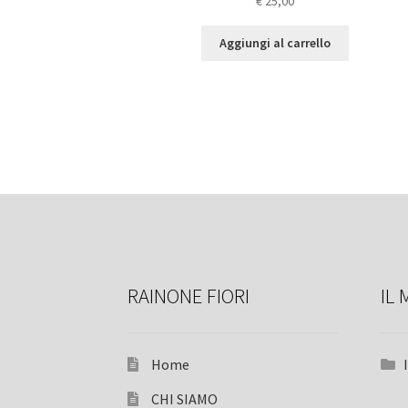
€
25,00
Aggiungi al carrello
RAINONE FIORI
IL 
Home
CHI SIAMO