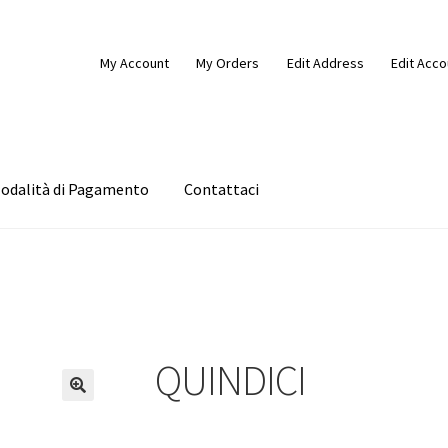
My Account
My Orders
Edit Address
Edit Acco
odalità di Pagamento
Contattaci
alità di Pagamento
My Account
Request a Quote
Wishlist
Shop
QUINDICI