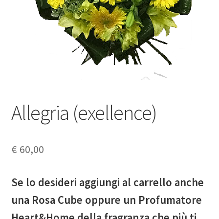
My Account
Request a Quote
Wishlist
Shop
Allegria (exellence)
€
60,00
Se lo desideri aggiungi al carrello anche
una Rosa Cube oppure un Profumatore
Heart&Home della fragranza che più ti