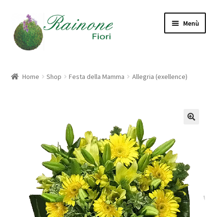
Vai
Vai
Menù
alla
al
navigazione
contenuto
Home
Home
Shop
Festa della Mamma
Allegria (exellence)
Cart
Checkout
CHI SIAMO
Contatti
Modalità di Pagamento