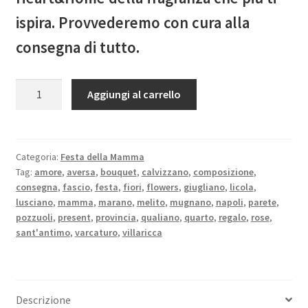
ispira. Provvederemo con cura alla
consegna di tutto.
Quantità
Aggiungi al carrello
Categoria:
Festa della Mamma
Tag:
amore
,
aversa
,
bouquet
,
calvizzano
,
composizione
,
consegna
,
fascio
,
festa
,
fiori
,
flowers
,
giugliano
,
licola
,
lusciano
,
mamma
,
marano
,
melito
,
mugnano
,
napoli
,
parete
,
pozzuoli
,
present
,
provincia
,
qualiano
,
quarto
,
regalo
,
rose
,
sant'antimo
,
varcaturo
,
villaricca
Descrizione