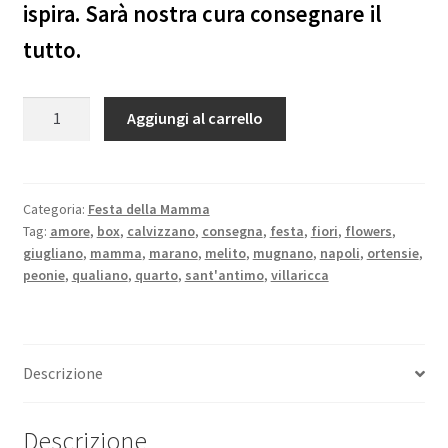
ispira. Sarà nostra cura consegnare il
tutto.
Quantità
Aggiungi al carrello
Categoria:
Festa della Mamma
Tag:
amore
,
box
,
calvizzano
,
consegna
,
festa
,
fiori
,
flowers
,
giugliano
,
mamma
,
marano
,
melito
,
mugnano
,
napoli
,
ortensie
,
peonie
,
qualiano
,
quarto
,
sant'antimo
,
villaricca
Descrizione
Descrizione