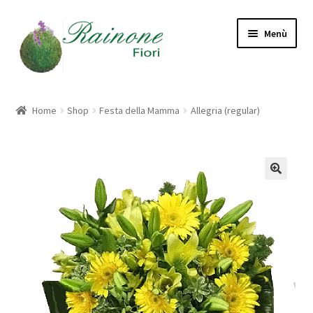
Vai
Vai
Menù
alla
al
navigazione
contenuto
Home
Home
Shop
Festa della Mamma
Allegria (regular)
Cart
Checkout
CHI SIAMO
Contatti
Modalità di Pagamento