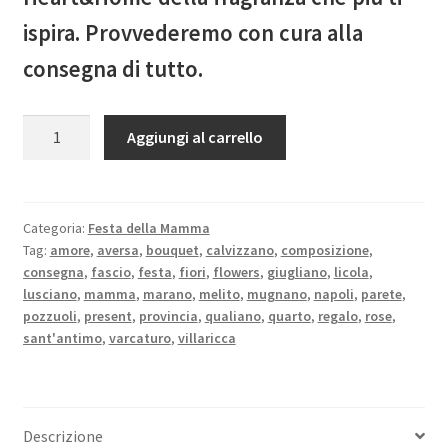
ispira. Provvederemo con cura alla
consegna di tutto.
Quantità
Aggiungi al carrello
Categoria:
Festa della Mamma
Tag:
amore
,
aversa
,
bouquet
,
calvizzano
,
composizione
,
consegna
,
fascio
,
festa
,
fiori
,
flowers
,
giugliano
,
licola
,
lusciano
,
mamma
,
marano
,
melito
,
mugnano
,
napoli
,
parete
,
pozzuoli
,
present
,
provincia
,
qualiano
,
quarto
,
regalo
,
rose
,
sant'antimo
,
varcaturo
,
villaricca
Descrizione