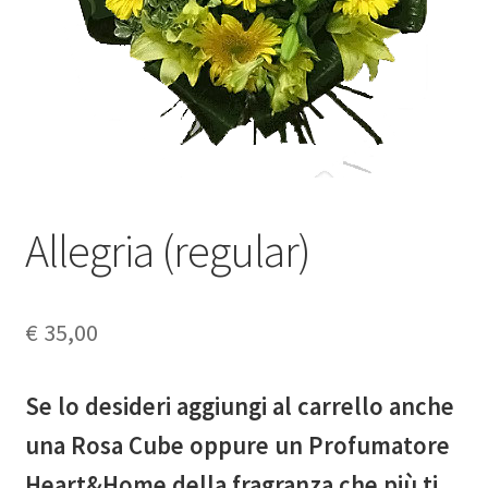
My Account
Request a Quote
Wishlist
Shop
Allegria (regular)
€
35,00
Se lo desideri aggiungi al carrello anche
una Rosa Cube oppure un Profumatore
Heart&Home della fragranza che più ti